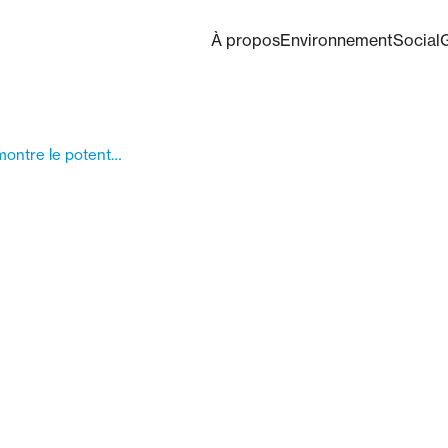
À propos
Environnement
Social
Housing of Living in Limburg montre le potentiel de la rénovation circulaire des toits : moins chère, plus efficace et plus durable